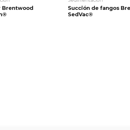
ción
Sedimentación
r
Brentwood
Succión de fangos
Br
m®
SedVac®