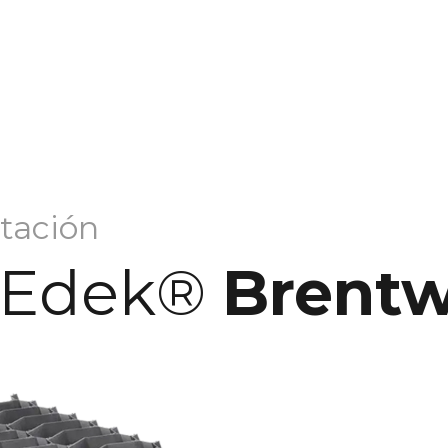
tación
BEdek®
Brent