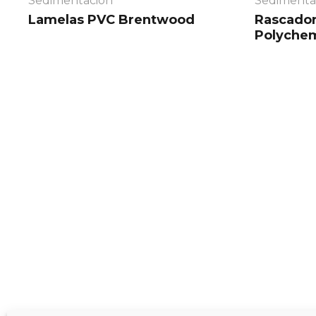
Sedimentación
Sedimenta
Lamelas PVC
Brentwood
Rascado
Polyche