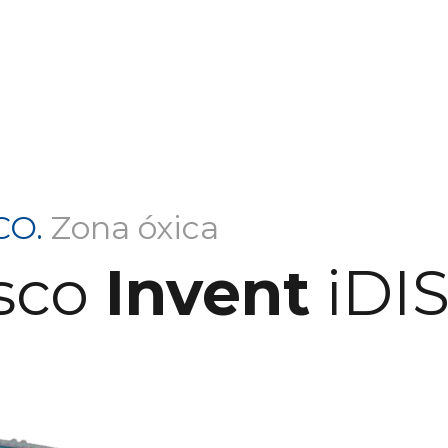
CO.
Zona óxica
isco
Invent
iDI