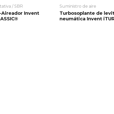
tativa / SBR
Suministro de aire
-Aireador
Invent
Turbosoplante de levi
ASSIC®
neumática
Invent
iTU