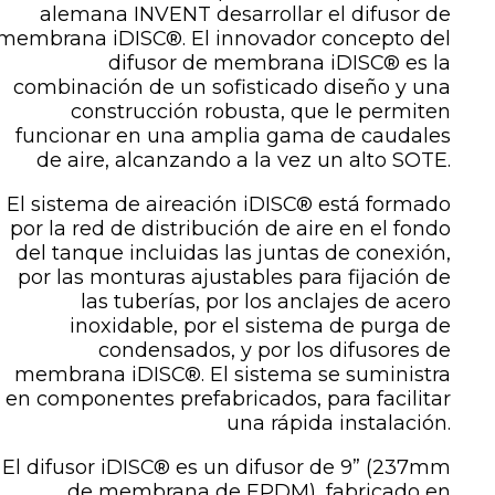
alemana INVENT desarrollar el difusor de
membrana iDISC®. El innovador concepto del
difusor de membrana iDISC® es la
combinación de un sofisticado diseño y una
construcción robusta, que le permiten
funcionar en una amplia gama de caudales
de aire, alcanzando a la vez un alto SOTE.
El sistema de aireación iDISC® está formado
por la red de distribución de aire en el fondo
del tanque incluidas las juntas de conexión,
por las monturas ajustables para fijación de
las tuberías, por los anclajes de acero
inoxidable, por el sistema de purga de
condensados, y por los difusores de
membrana iDISC®. El sistema se suministra
en componentes prefabricados, para facilitar
una rápida instalación.
El difusor iDISC® es un difusor de 9” (237mm
de membrana de EPDM), fabricado en