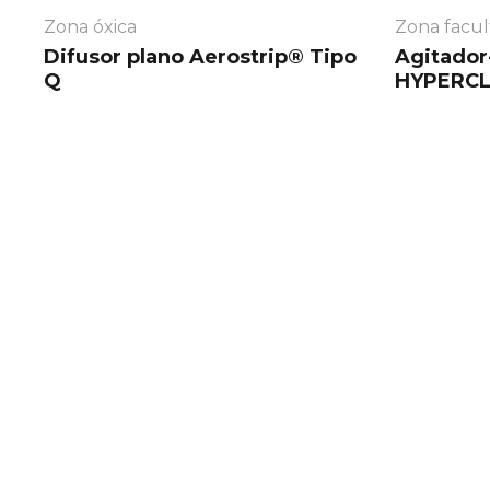
Zona óxica
Zona facul
Difusor plano
Aerostrip®
Tipo
Agitador
Q
HYPERCL