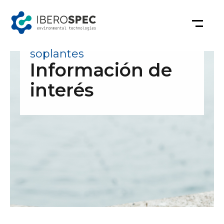
Saltar
al
contenido
soplantes
Información de
interés