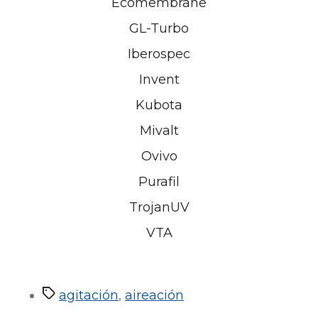
Ecomembrane
GL-Turbo
Iberospec
Invent
Kubota
Mivalt
Ovivo
Purafil
TrojanUV
VTA
Etiquetas
agitación
,
aireación