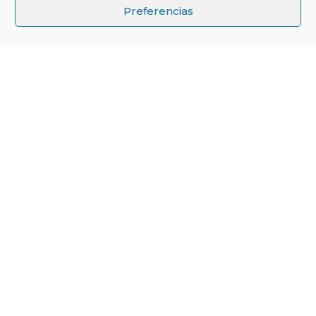
↑
Preferencias
Mejora la eficiencia de
tu proyecto