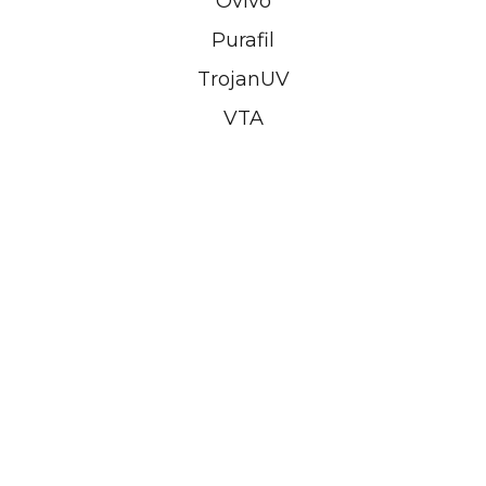
Ovivo
Purafil
TrojanUV
VTA